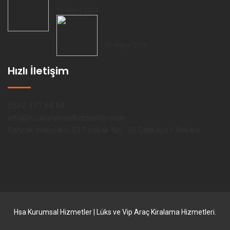
11 Mayıs 2024
Volkswagen Passat
Kiralama
11 Mayıs 2024
Hızlı İletişim
0532 371 64 84
info@hsakurumsalhizmetler.com
Sancak mahallesi 537.sokak No : 10 Çankaya / Ankara
Hsa Kurumsal Hizmetler | Lüks ve Vip Araç Kiralama Hizmetleri.